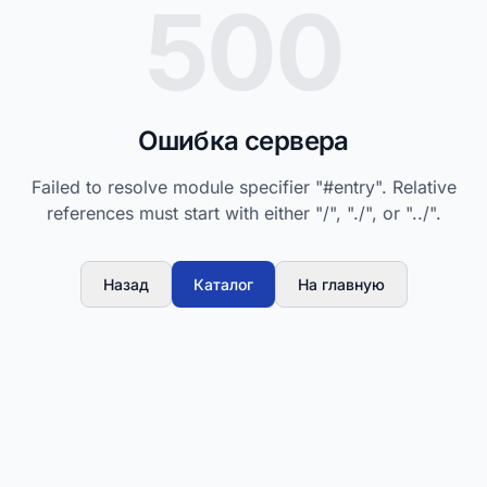
500
Ошибка сервера
Failed to resolve module specifier "#entry". Relative
references must start with either "/", "./", or "../".
Назад
Каталог
На главную