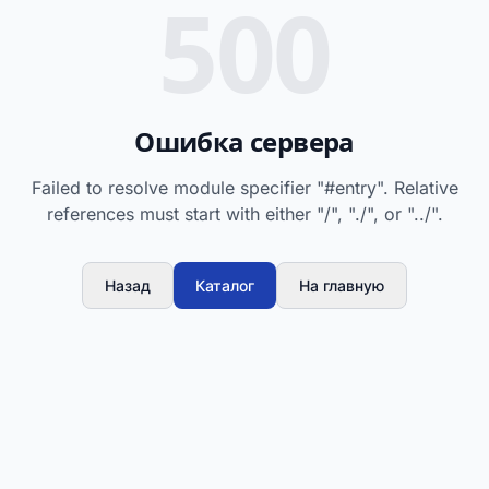
500
Ошибка сервера
Failed to resolve module specifier "#entry". Relative
references must start with either "/", "./", or "../".
Назад
Каталог
На главную