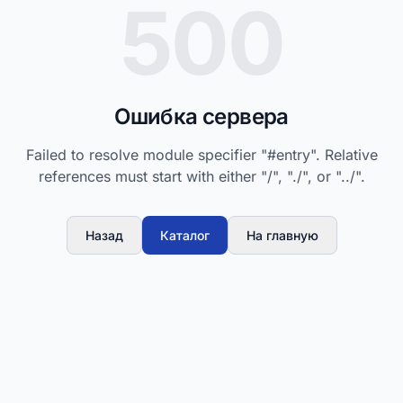
500
Ошибка сервера
Failed to resolve module specifier "#entry". Relative
references must start with either "/", "./", or "../".
Назад
Каталог
На главную