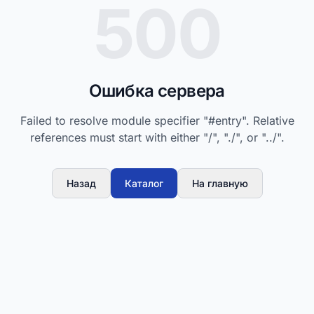
500
Ошибка сервера
Failed to resolve module specifier "#entry". Relative
references must start with either "/", "./", or "../".
Назад
Каталог
На главную