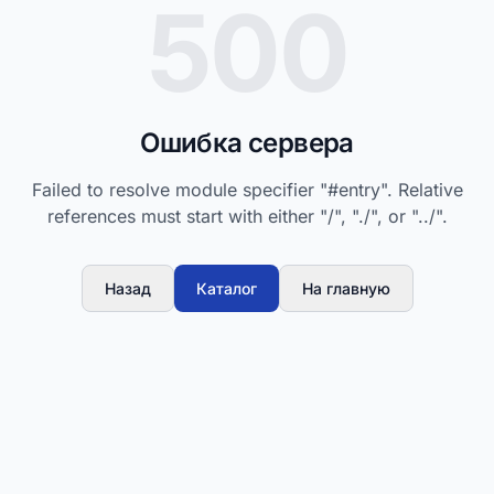
500
Ошибка сервера
Failed to resolve module specifier "#entry". Relative
references must start with either "/", "./", or "../".
Назад
Каталог
На главную