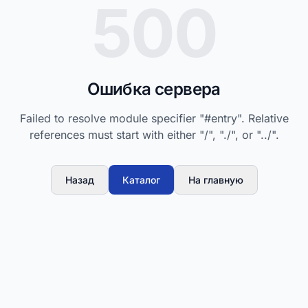
500
Ошибка сервера
Failed to resolve module specifier "#entry". Relative
references must start with either "/", "./", or "../".
Назад
Каталог
На главную