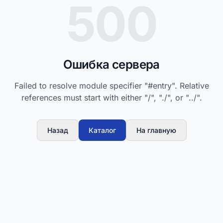
500
Ошибка сервера
Failed to resolve module specifier "#entry". Relative
references must start with either "/", "./", or "../".
Назад
Каталог
На главную