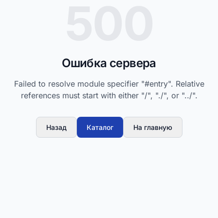
500
Ошибка сервера
Failed to resolve module specifier "#entry". Relative
references must start with either "/", "./", or "../".
Назад
Каталог
На главную