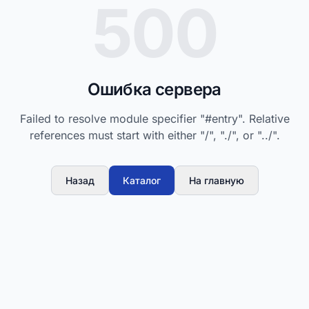
500
Ошибка сервера
Failed to resolve module specifier "#entry". Relative
references must start with either "/", "./", or "../".
Назад
Каталог
На главную