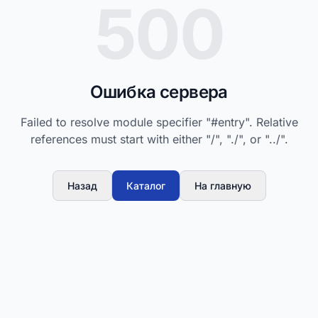
500
Ошибка сервера
Failed to resolve module specifier "#entry". Relative
references must start with either "/", "./", or "../".
Назад
Каталог
На главную