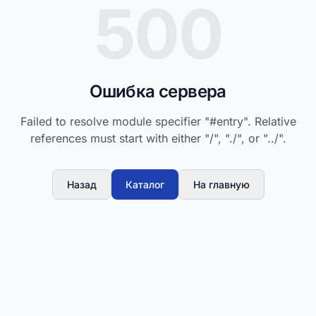
500
Ошибка сервера
Failed to resolve module specifier "#entry". Relative
references must start with either "/", "./", or "../".
Назад
Каталог
На главную