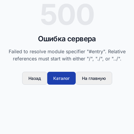
500
Ошибка сервера
Failed to resolve module specifier "#entry". Relative
references must start with either "/", "./", or "../".
Назад
Каталог
На главную