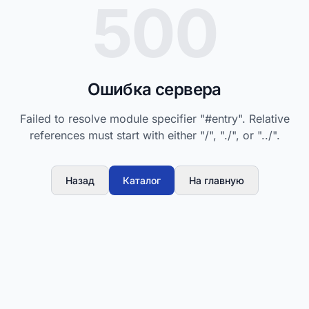
500
Ошибка сервера
Failed to resolve module specifier "#entry". Relative
references must start with either "/", "./", or "../".
Назад
Каталог
На главную