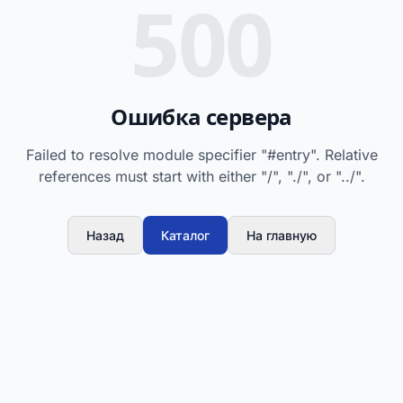
500
Ошибка сервера
Failed to resolve module specifier "#entry". Relative
references must start with either "/", "./", or "../".
Назад
Каталог
На главную