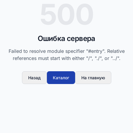
500
Ошибка сервера
Failed to resolve module specifier "#entry". Relative
references must start with either "/", "./", or "../".
Назад
Каталог
На главную