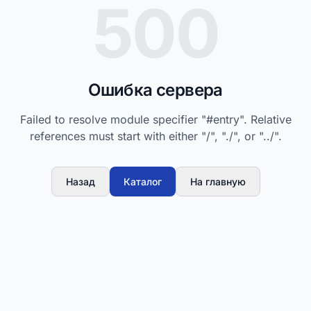
500
Ошибка сервера
Failed to resolve module specifier "#entry". Relative
references must start with either "/", "./", or "../".
Назад
Каталог
На главную