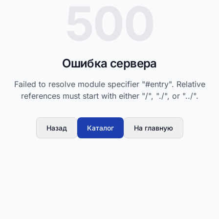
500
Ошибка сервера
Failed to resolve module specifier "#entry". Relative
references must start with either "/", "./", or "../".
Назад
Каталог
На главную