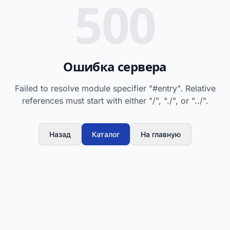
500
Ошибка сервера
Failed to resolve module specifier "#entry". Relative
references must start with either "/", "./", or "../".
Назад
Каталог
На главную