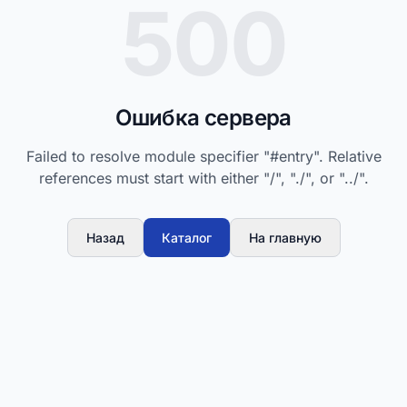
500
Ошибка сервера
Failed to resolve module specifier "#entry". Relative
references must start with either "/", "./", or "../".
Назад
Каталог
На главную