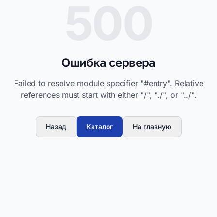
500
Ошибка сервера
Failed to resolve module specifier "#entry". Relative
references must start with either "/", "./", or "../".
Назад
Каталог
На главную