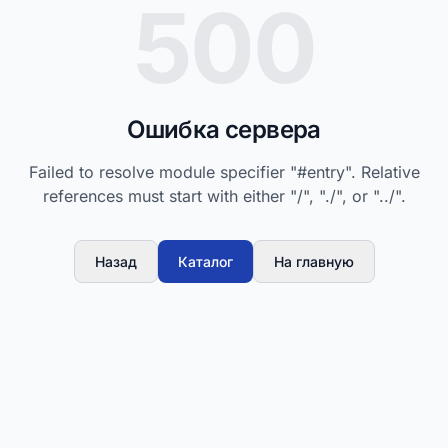
500
Ошибка сервера
Failed to resolve module specifier "#entry". Relative
references must start with either "/", "./", or "../".
Назад
Каталог
На главную