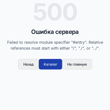
500
Ошибка сервера
Failed to resolve module specifier "#entry". Relative
references must start with either "/", "./", or "../".
Назад
Каталог
На главную