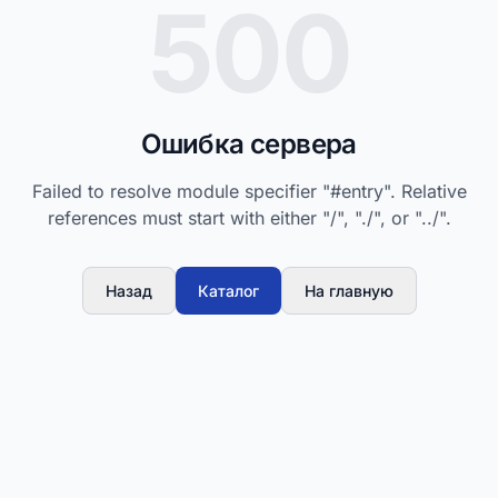
500
Ошибка сервера
Failed to resolve module specifier "#entry". Relative
references must start with either "/", "./", or "../".
Назад
Каталог
На главную