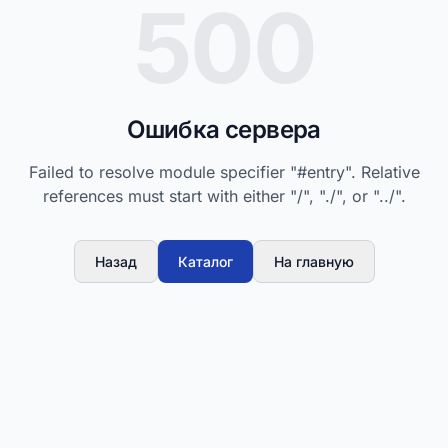
500
Ошибка сервера
Failed to resolve module specifier "#entry". Relative
references must start with either "/", "./", or "../".
Назад
Каталог
На главную