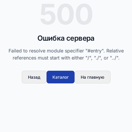
500
Ошибка сервера
Failed to resolve module specifier "#entry". Relative
references must start with either "/", "./", or "../".
Назад
Каталог
На главную