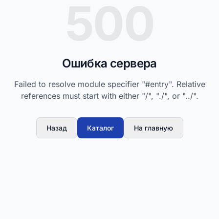
500
Ошибка сервера
Failed to resolve module specifier "#entry". Relative
references must start with either "/", "./", or "../".
Назад
Каталог
На главную