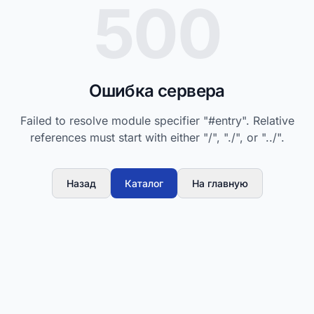
500
Ошибка сервера
Failed to resolve module specifier "#entry". Relative
references must start with either "/", "./", or "../".
Назад
Каталог
На главную