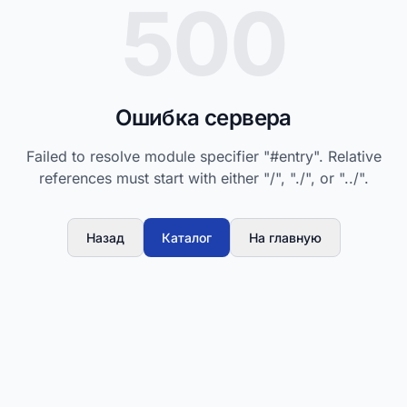
500
Ошибка сервера
Failed to resolve module specifier "#entry". Relative
references must start with either "/", "./", or "../".
Назад
Каталог
На главную