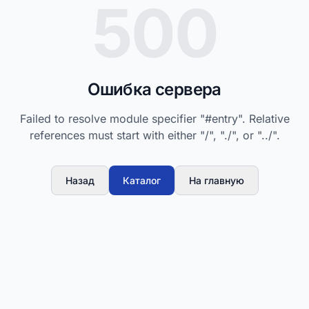
500
Ошибка сервера
Failed to resolve module specifier "#entry". Relative
references must start with either "/", "./", or "../".
Назад
Каталог
На главную