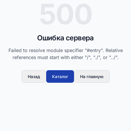
500
Ошибка сервера
Failed to resolve module specifier "#entry". Relative
references must start with either "/", "./", or "../".
Назад
Каталог
На главную