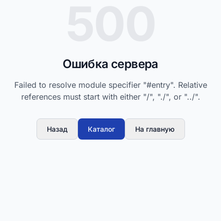
500
Ошибка сервера
Failed to resolve module specifier "#entry". Relative
references must start with either "/", "./", or "../".
Назад
Каталог
На главную