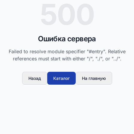
500
Ошибка сервера
Failed to resolve module specifier "#entry". Relative
references must start with either "/", "./", or "../".
Назад
Каталог
На главную