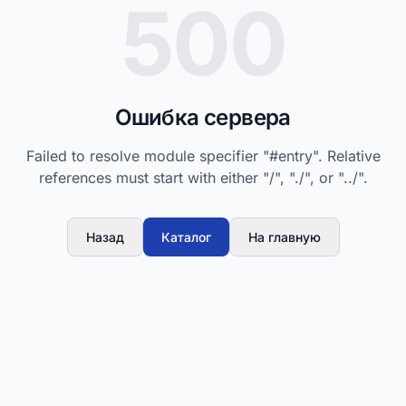
500
Ошибка сервера
Failed to resolve module specifier "#entry". Relative
references must start with either "/", "./", or "../".
Назад
Каталог
На главную