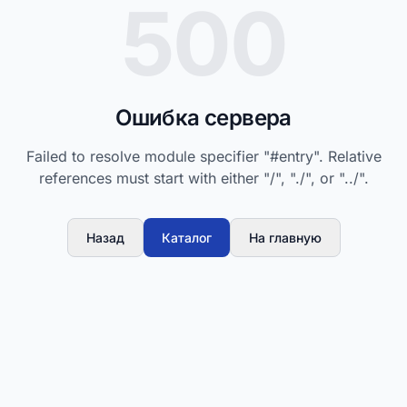
500
Ошибка сервера
Failed to resolve module specifier "#entry". Relative
references must start with either "/", "./", or "../".
Назад
Каталог
На главную