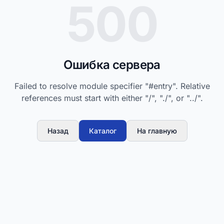
500
Ошибка сервера
Failed to resolve module specifier "#entry". Relative
references must start with either "/", "./", or "../".
Назад
Каталог
На главную