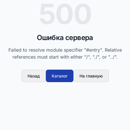
500
Ошибка сервера
Failed to resolve module specifier "#entry". Relative
references must start with either "/", "./", or "../".
Назад
Каталог
На главную