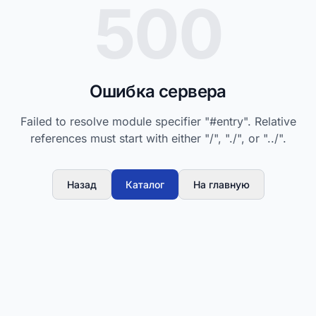
500
Ошибка сервера
Failed to resolve module specifier "#entry". Relative
references must start with either "/", "./", or "../".
Назад
Каталог
На главную