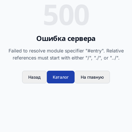
500
Ошибка сервера
Failed to resolve module specifier "#entry". Relative
references must start with either "/", "./", or "../".
Назад
Каталог
На главную