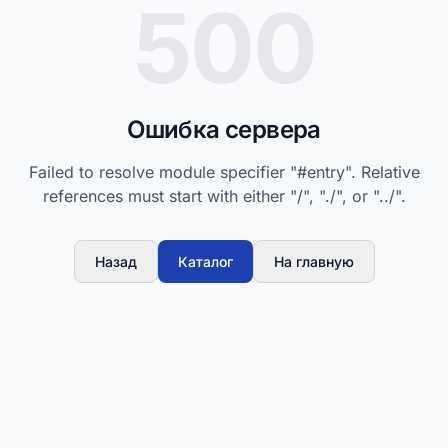
500
Ошибка сервера
Failed to resolve module specifier "#entry". Relative
references must start with either "/", "./", or "../".
Назад
Каталог
На главную