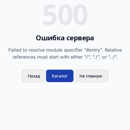
500
Ошибка сервера
Failed to resolve module specifier "#entry". Relative
references must start with either "/", "./", or "../".
Назад
Каталог
На главную