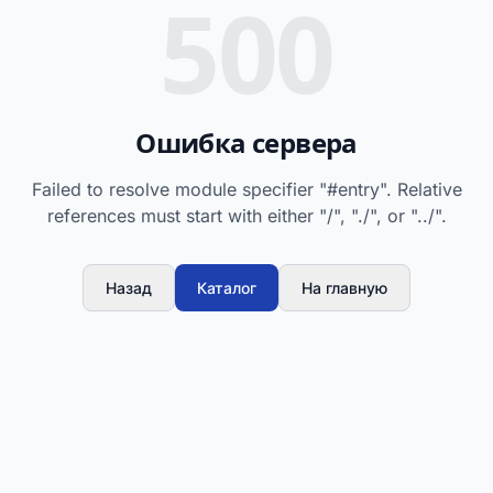
500
Ошибка сервера
Failed to resolve module specifier "#entry". Relative
references must start with either "/", "./", or "../".
Назад
Каталог
На главную