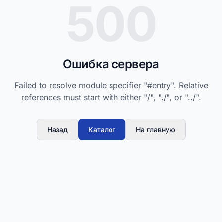
500
Ошибка сервера
Failed to resolve module specifier "#entry". Relative
references must start with either "/", "./", or "../".
Назад
Каталог
На главную