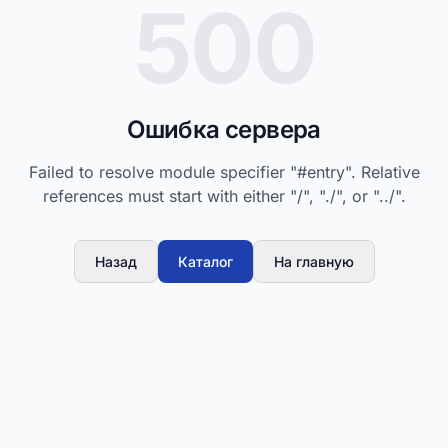
500
Ошибка сервера
Failed to resolve module specifier "#entry". Relative
references must start with either "/", "./", or "../".
Назад
Каталог
На главную