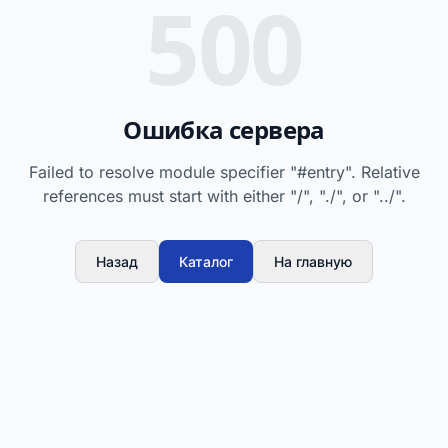
500
Ошибка сервера
Failed to resolve module specifier "#entry". Relative
references must start with either "/", "./", or "../".
Назад
Каталог
На главную