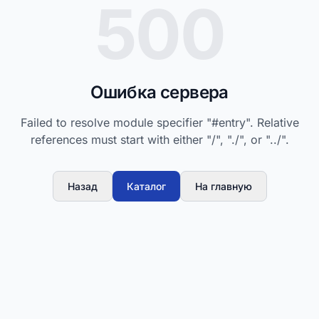
500
Ошибка сервера
Failed to resolve module specifier "#entry". Relative
references must start with either "/", "./", or "../".
Назад
Каталог
На главную