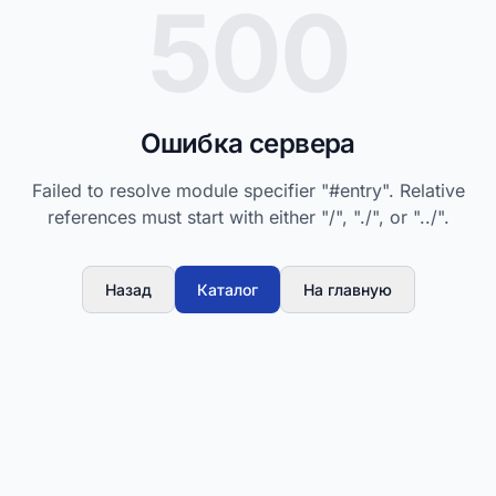
500
Ошибка сервера
Failed to resolve module specifier "#entry". Relative
references must start with either "/", "./", or "../".
Назад
Каталог
На главную