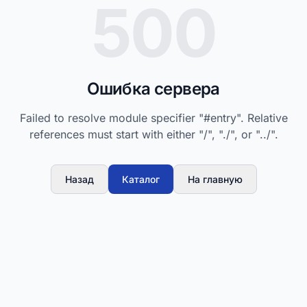
500
Ошибка сервера
Failed to resolve module specifier "#entry". Relative
references must start with either "/", "./", or "../".
Назад
Каталог
На главную