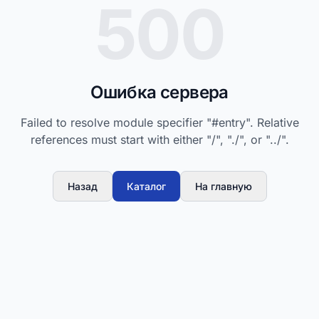
500
Ошибка сервера
Failed to resolve module specifier "#entry". Relative
references must start with either "/", "./", or "../".
Назад
Каталог
На главную