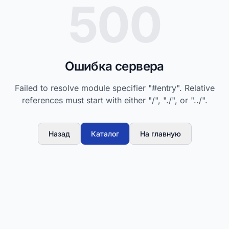
500
Ошибка сервера
Failed to resolve module specifier "#entry". Relative
references must start with either "/", "./", or "../".
Назад
Каталог
На главную