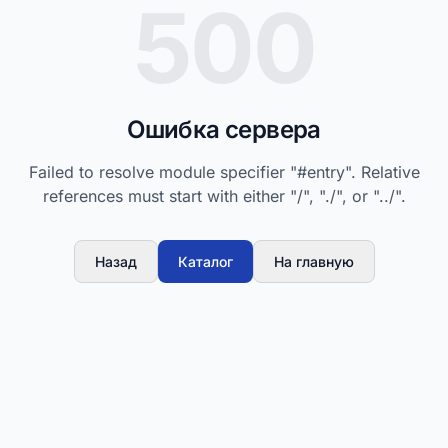
500
Ошибка сервера
Failed to resolve module specifier "#entry". Relative
references must start with either "/", "./", or "../".
Назад
Каталог
На главную